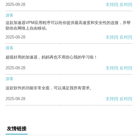
2025-08-28
支持
[0]
反对
[0]
游客
这款加速器VPM应用程序可以给你提供最高速度和安全性的连接，并帮
助你在网络上自由移动。
2025-08-28
支持
[0]
反对
[0]
游客
超级好用的加速器，妈妈再也不用担心我的学习啦！
2025-08-28
支持
[0]
反对
[0]
游客
这款软件的功能非常全面，可以满足我所有需求。
2025-08-28
支持
[0]
反对
[0]
友情链接