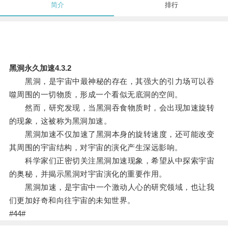
简介
排行
黑洞永久加速4.3.2
黑洞，是宇宙中最神秘的存在，其强大的引力场可以吞
噬周围的一切物质，形成一个看似无底洞的空间。
然而，研究发现，当黑洞吞食物质时，会出现加速旋转
的现象，这被称为黑洞加速。
黑洞加速不仅加速了黑洞本身的旋转速度，还可能改变
其周围的宇宙结构，对宇宙的演化产生深远影响。
科学家们正密切关注黑洞加速现象，希望从中探索宇宙
的奥秘，并揭示黑洞对宇宙演化的重要作用。
黑洞加速，是宇宙中一个激动人心的研究领域，也让我
们更加好奇和向往宇宙的未知世界。
#44#