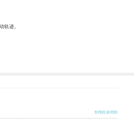
动轨迹。
支持
[0]
反对
[0]