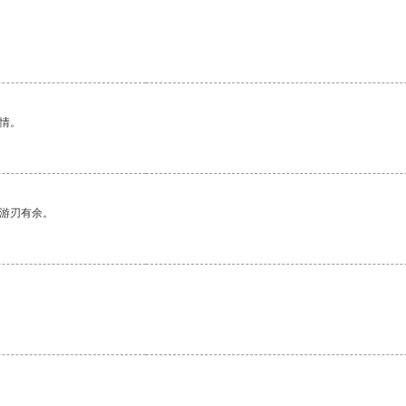
情。
中游刃有余。
。