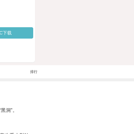
PC下载
排行
黑洞”。