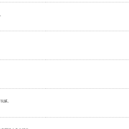
。
有玩腻。