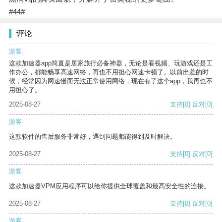
#44#
评论
游客
这款加速器app简直是居家旅行必备神器，无论是看视频、玩游戏还是工
作办公，都能畅享高速网络，再也不用担心网速卡顿了。以前出差的时
候，经常因为网速慢而无法正常使用网络，现在有了这个app，我再也不
用担心了。
2025-08-27
支持
[0]
反对
[0]
游客
这款软件的售后服务非常好，遇到问题都能得到及时解决。
2025-08-27
支持
[0]
反对
[0]
游客
这款加速器VPM应用程序可以给你提供全球覆盖和最高安全性的连接。
2025-08-27
支持
[0]
反对
[0]
游客