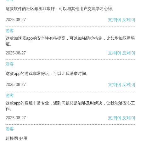
这款软件的社区氛围非常好，可以与其他用户交流学习心得。
2025-08-27
支持
[0]
反对
[0]
游客
这款加速器app的安全性有待提高，可以加强防护措施，比如增加双重验
证。
2025-08-27
支持
[0]
反对
[0]
游客
这款app的游戏非常好玩，可以让我消磨时间。
2025-08-27
支持
[0]
反对
[0]
游客
这款app的客服非常专业，遇到问题总是能够及时解决，让我能够安心工
作。
2025-08-27
支持
[0]
反对
[0]
游客
超棒啊 好用