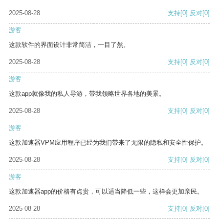
2025-08-28
支持
[0]
反对
[0]
游客
这款软件的界面设计非常简洁，一目了然。
2025-08-28
支持
[0]
反对
[0]
游客
这款app就像我的私人导游，带我领略世界各地的美景。
2025-08-28
支持
[0]
反对
[0]
游客
这款加速器VPM应用程序已经为我们带来了无限的隐私和安全性保护。
2025-08-28
支持
[0]
反对
[0]
游客
这款加速器app的价格有点贵，可以适当降低一些，这样会更加亲民。
2025-08-28
支持
[0]
反对
[0]