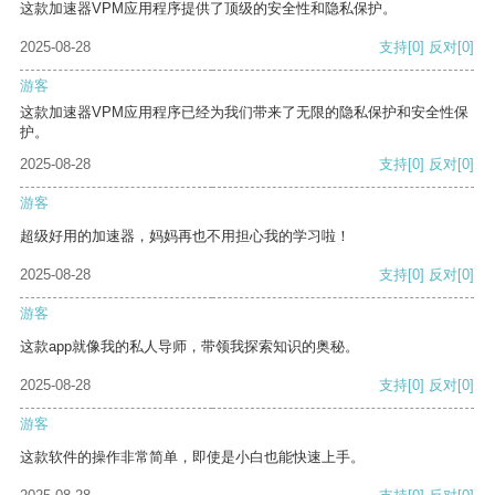
这款加速器VPM应用程序提供了顶级的安全性和隐私保护。
2025-08-28
支持
[0]
反对
[0]
游客
这款加速器VPM应用程序已经为我们带来了无限的隐私保护和安全性保
护。
2025-08-28
支持
[0]
反对
[0]
游客
超级好用的加速器，妈妈再也不用担心我的学习啦！
2025-08-28
支持
[0]
反对
[0]
游客
这款app就像我的私人导师，带领我探索知识的奥秘。
2025-08-28
支持
[0]
反对
[0]
游客
这款软件的操作非常简单，即使是小白也能快速上手。