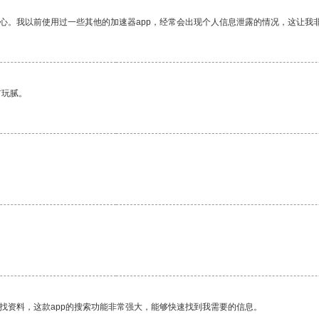
放心。我以前使用过一些其他的加速器app，经常会出现个人信息泄露的情况，这让我
有玩腻。
找资料，这款app的搜索功能非常强大，能够快速找到我需要的信息。