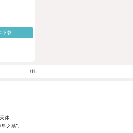
PC下载
排行
天体。
星之墓”。