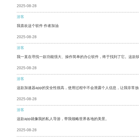
2025-08-28
游客
我喜欢这个软件 作者加油
2025-08-28
游客
我一直在寻找一款功能强大、操作简单的办公软件，终于找到了它。这款
2025-08-28
游客
这款加速器app的安全性很高，使用过程中不会泄露个人信息，让我非常放
2025-08-28
游客
这款app就像我的私人导游，带我领略世界各地的美景。
2025-08-28