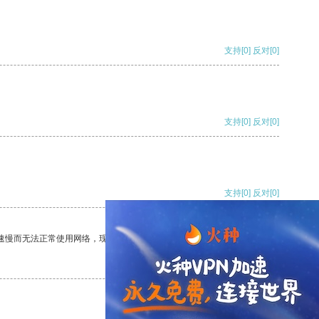
支持
[0]
反对
[0]
支持
[0]
反对
[0]
支持
[0]
反对
[0]
速慢而无法正常使用网络，现在有了这个app，我再也不用担心了。
支持
[0]
反对
[0]