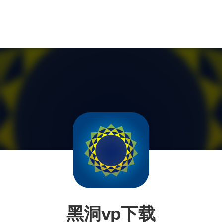
黑洞vp下载