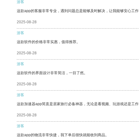
游客
这款app的客服非常专业，遇到问题总是能够及时解决，让我能够安心工作
2025-08-28
游客
这款软件的价格非常实惠，值得推荐。
2025-08-28
游客
这款软件的界面设计非常简洁，一目了然。
2025-08-28
游客
这款加速器app简直是居家旅行必备神器，无论是看视频、玩游戏还是工
2025-08-28
游客
这款app的物流非常快捷，我下单后很快就能收到商品。