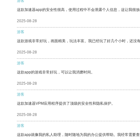
游客
这款加速器app的安全性很高，使用过程中不会泄露个人信息，这让我很
2025-08-28
游客
这款游戏非常好玩，画面精美，玩法丰富。我已经玩了好几个小时，还没
2025-08-28
游客
这款app的游戏非常好玩，可以让我消磨时间。
2025-08-28
游客
这款加速器VPM应用程序提供了顶级的安全性和隐私保护。
2025-08-28
游客
这款app就像我的私人助理，随时随地为我的办公提供帮助。我经常需要查