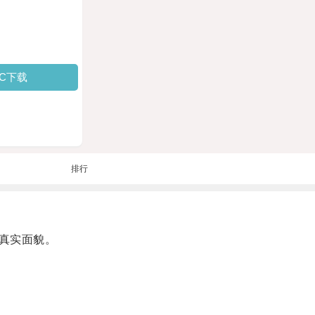
PC下载
排行
真实面貌。