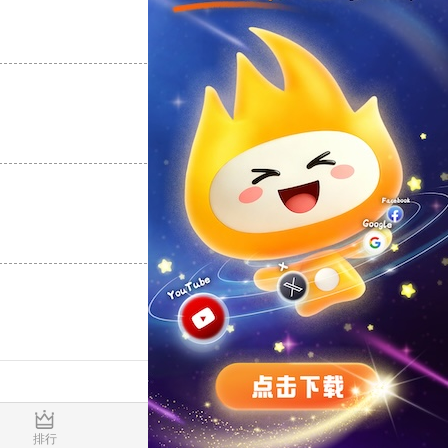
支持
[0]
反对
[0]
支持
[0]
反对
[0]
支持
[0]
反对
[0]
0.019605s
排行
推荐