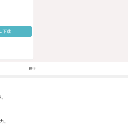
PC下载
排行
径。
力。