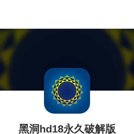
黑洞hd18永久破解版