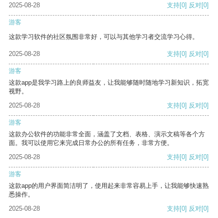
2025-08-28
支持
[0]
反对
[0]
游客
这款学习软件的社区氛围非常好，可以与其他学习者交流学习心得。
2025-08-28
支持
[0]
反对
[0]
游客
这款app是我学习路上的良师益友，让我能够随时随地学习新知识，拓宽
视野。
2025-08-28
支持
[0]
反对
[0]
游客
这款办公软件的功能非常全面，涵盖了文档、表格、演示文稿等各个方
面。我可以使用它来完成日常办公的所有任务，非常方便。
2025-08-28
支持
[0]
反对
[0]
游客
这款app的用户界面简洁明了，使用起来非常容易上手，让我能够快速熟
悉操作。
2025-08-28
支持
[0]
反对
[0]