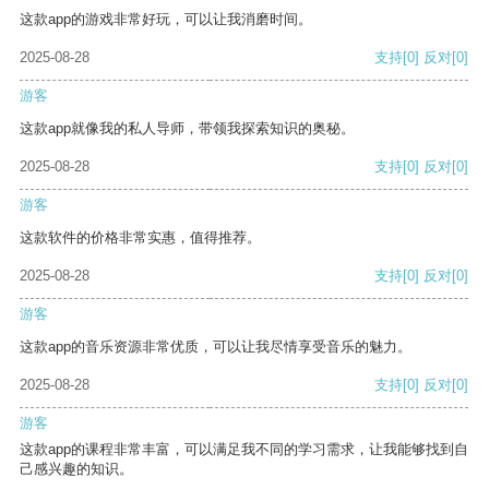
这款app的游戏非常好玩，可以让我消磨时间。
2025-08-28
支持
[0]
反对
[0]
游客
这款app就像我的私人导师，带领我探索知识的奥秘。
2025-08-28
支持
[0]
反对
[0]
游客
这款软件的价格非常实惠，值得推荐。
2025-08-28
支持
[0]
反对
[0]
游客
这款app的音乐资源非常优质，可以让我尽情享受音乐的魅力。
2025-08-28
支持
[0]
反对
[0]
游客
这款app的课程非常丰富，可以满足我不同的学习需求，让我能够找到自
己感兴趣的知识。