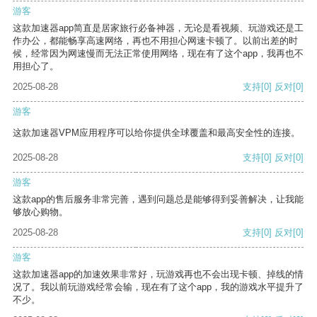
游客
这款加速器app简直是居家旅行必备神器，无论是看视频、玩游戏还是工
作办公，都能畅享高速网络，再也不用担心网速卡顿了。以前出差的时
候，经常因为网速慢而无法正常使用网络，现在有了这个app，我再也不
用担心了。
2025-08-28
支持
[0]
反对
[0]
游客
这款加速器VPM应用程序可以给你提供全球覆盖和最高安全性的连接。
2025-08-28
支持
[0]
反对
[0]
游客
这款app的售后服务非常完善，遇到问题总是能够得到妥善解决，让我能
够放心购物。
2025-08-28
支持
[0]
反对
[0]
游客
这款加速器app的加速效果非常好，玩游戏再也不会出现卡顿、掉线的情
况了。我以前玩游戏经常会输，现在有了这个app，我的游戏水平提升了
不少。